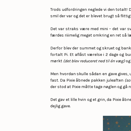
Trods udfordringen neglede vi den totalt! D
smil der var og det er blevet brugt så flitti
Det var straks være med mini – det var sv
færdes riiimelig meget omkring en ret så lækk
Derfor blev der summet og skruet og banke
fortalt Pi. Et aflåst værelse i 2 dage og 
mørkt
(det blev reduceret ned til én væg)
og 
Men hvordan skulle sådan en gave gives, u
fast. Da Pixie åbnede pakken juleaften
(so
der stod at Pixie måtte tage nøglen og gå n
Det gav et lille hvin og et grin, da Pixie åb
dejlig gave.