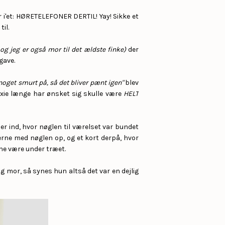
 i'et: HØRETELEFONER DERTIL! Yay! Sikke et
il.
og jeg er også mor til det ældste finke)
der
gave.
 noget smurt på, så det bliver pænt igen"
blev
Pixie længe har ønsket sig skulle være
HELT
r ind, hvor nøglen til værelset var bundet
nerne med nøglen op, og et kort derpå, hvor
nne være under træet.
r og mor, så synes hun altså det var en dejlig