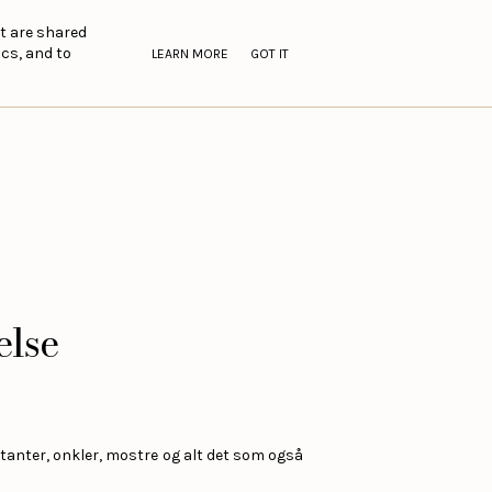
nt are shared
cs, and to
LEARN MORE
GOT IT
else
 tanter, onkler, mostre og alt det som også