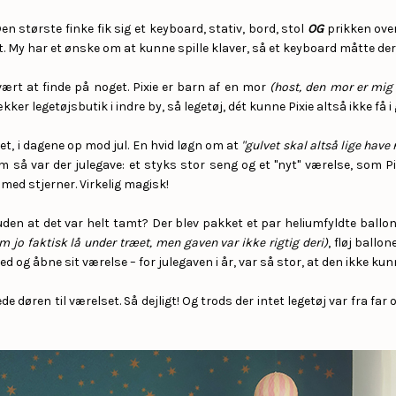
en største finke fik sig et keyboard, stativ, bord, stol
OG
prikken over
gt. My har et ønske om at kunne spille klaver, så et keyboard måtte der t
ært at finde på noget. Pixie er barn af en mor
(host, den mor er mig 
er legetøjsbutik i indre by, så legetøj, dét kunne Pixie altså ikke få i 
t, i dagene op mod jul. En hvid løgn om at
"gulvet skal altså lige have
bum så var der julegave: et styks stor seng og et "nyt" værelse, som 
med stjerner. Virkelig magisk!
den at det var helt tamt? Der blev pakket et par heliumfyldte ballone
m jo faktisk lå under træet, men gaven var ikke rigtig deri)
, fløj ballo
ed og åbne sit værelse – for julegaven i år, var så stor, at den ikke ku
nede døren til værelset. Så dejligt! Og trods der intet legetøj var fra fa