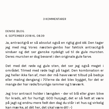
3 KOMMENTARER
DENISE (BLOG.
6. SEPTEMBER 2018 KL. 08.39
Ja, antracitgrå er så absolut også en rigtig god idé. Den tager
jeg med mig. Vores næsten-genbo har faktisk antracitgrå
vinduer og det ser ganske nydeligt ud til de gule mursten.
Deres mursten er dog bevaret i den originale gule farve.
Det med det røde og gule sten, det ser jeg også meget i
området. Tilmed med røde tegl på taget. Den kombination er
jeg heller ikke fan af, men der må have været tilbud på bedsje
eller maling dengang i 70'erne da det blev bygget, for det er
mange der har røde/brunlige rammer og træværk.
Jeg tror antracit holder i længden - der vil blå eller grøn blive
for krads, alt for hurtigt. GOD husjagt, det er så fedt at være
på jagt og endnu mere fedt den dag du står i et hus og virkelig
kan mærke, at dét her, det skal være dit! :-)