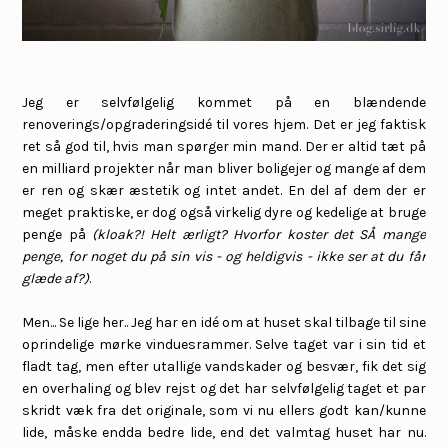
Jeg er selvfølgelig kommet på en blændende
renoverings/opgraderingsidé til vores hjem. Det er jeg faktisk
ret så god til, hvis man spørger min mand. Der er altid tæt på
en milliard projekter når man bliver boligejer og mange af dem
er ren og skær æstetik og intet andet. En del af dem der er
meget praktiske, er dog også virkelig dyre og kedelige at bruge
penge på
(kloak?! Helt ærligt? Hvorfor koster det SÅ mange
penge, for noget du på sin vis - og heldigvis - ikke ser at du får
glæde af?)
.
Men... Se lige her.. Jeg har en idé om at huset skal tilbage til sine
oprindelige mørke vinduesrammer. Selve taget var i sin tid et
fladt tag, men efter utallige vandskader og besvær, fik det sig
en overhaling og blev rejst og det har selvfølgelig taget et par
skridt væk fra det originale, som vi nu ellers godt kan/kunne
lide, måske endda bedre lide, end det valmtag huset har nu.