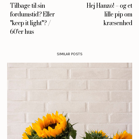
Tilbage til sin
Hej Hanzō! – og et
fordumstid? Eller
lille pip om
"keep it light"? /
kræsenhed
60'er hus
SIMILAR POSTS