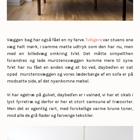
Væggen bag har også fået en ny farve.
Tidligere
var stuens ene
væg helt mørk, i samme matte udtryk som den har nu, men
med en billedvæg omkring tv'et. Det måtte simpelthen
forandres og lade murstensvæggen komme mere til syne.
Tv'et har nu fået en anden væg at bo ved, daybed'en er sat
opad murstensvæggen og vores læderbørge af en sofa er på
modsatte side, af det nyankomne møbel.
Vi har egetræ på gulvet, daybed'en er i valnød, vi har et skab i
lyst fyrretræ og derfor er her et stort samsurie af træsorter.
Men det er egentlig rart, med forskellige varme brune toner,
mod alle de grå flader og farverige tekstiler.