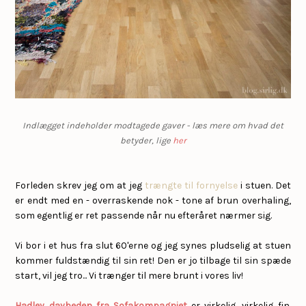
Indlægget indeholder modtagede gaver - læs mere om hvad det
betyder, lige
her
Forleden skrev jeg om at jeg
trængte til fornyelse
i stuen. Det
er endt med en - overraskende nok - tone af brun overhaling,
som egentlig er ret passende når nu efteråret nærmer sig.
Vi bor i et hus fra slut 60'erne og jeg synes pludselig at stuen
kommer fuldstændig til sin ret! Den er jo tilbage til sin spæde
start, vil jeg tro... Vi trænger til mere brunt i vores liv!
Hadley daybeden fra Sofakompagniet
er virkelig, virkelig fin.