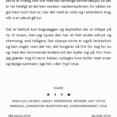
Berta er stadig helt vild med det farverige berbertæppe, så det
er ret heldigt at det kan vaskes i vaskemaskinen, for sådan en
gul hest som hun er, har det med at rulle sig i alverdens ting,
når vi er ude at gå tur.
Det er faktisk kun bagvæggen og daybed'en der er tilføjet på
ny til stuen, men jeg synes den har et helt andet udtryk og
stemning, end tidligere. Det skarpe sorte er også fantastisk
og kan noget, men det her, det fungerer så fint for mig for nu
og med den kommende koldere tid der byder sig på. Orv hvor
jeg glæder mig til varm kakao, nybagte lune boller med smør
og dejlige samtaler, lige hér, i den "nye" stue.
SHARE
60ER HUS
,
DAYBED
,
HADLEY
,
INSPIRATION
,
INTERIØR
,
LADY JOTUN
MINERALS
,
LIVINGROOM
,
MURSTENSVÆG
,
SOFAKOMPAGNINET
,
STUE
PREVIOUS POST
RECENT POST