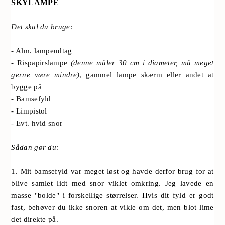
SKYLAMPE
Det skal du bruge:
- Alm. lampeudtag

- Rispapirslampe 
(denne måler 30 cm i diameter, må meget 
gerne være mindre)
, gammel lampe skærm eller andet at 
bygge på
- Bamsefyld
- Limpistol
- Evt. hvid snor
Sådan gør du:
1. Mit bamsefyld var meget løst og havde derfor brug for at
blive samlet lidt med snor viklet omkring. Jeg lavede en
masse "bolde" i forskellige størrelser. Hvis dit fyld er godt
fast, behøver du ikke snoren at vikle om det, men blot lime
det direkte på.