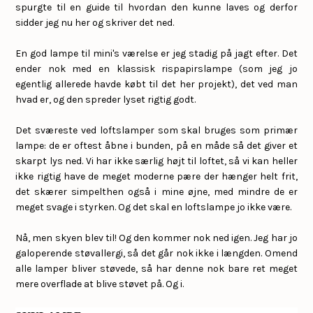
spurgte til en guide til hvordan den kunne laves og derfor
sidder jeg nu her og skriver det ned.
En god lampe til mini's værelse er jeg stadig på jagt efter. Det
ender nok med en klassisk rispapirslampe (som jeg jo
egentlig allerede havde købt til det her projekt), det ved man
hvad er, og den spreder lyset rigtig godt.
Det sværeste ved loftslamper som skal bruges som primær
lampe: de er oftest åbne i bunden, på en måde så det giver et
skarpt lys ned. Vi har ikke særlig højt til loftet, så vi kan heller
ikke rigtig have de meget moderne pære der hænger helt frit,
det skærer simpelthen også i mine øjne, med mindre de er
meget svage i styrken. Og det skal en loftslampe jo ikke være.
Nå, men skyen blev til! Og den kommer nok ned igen. Jeg har jo
galoperende støvallergi, så det går nok ikke i længden. Omend
alle lamper bliver støvede, så har denne nok bare ret meget
mere overflade at blive støvet på. Og i.