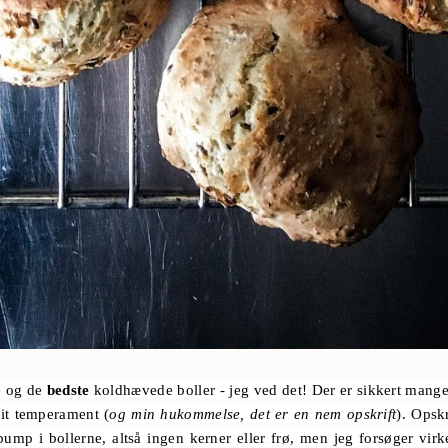
e og de
bedste
koldhævede boller - jeg ved det! Der er sikkert mange 
it temperament (
og min hukommelse, det er en nem opskrift
). Opsk
ump i bollerne, altså ingen kerner eller frø, men jeg forsøger virkel