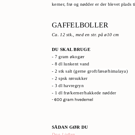
kerner, frø og nødder er der blevet plads ti
GAFFELBOLLER
Ca. 12 stk., med en str. på ø10 cm
DU SKAL BRUGE
- 7 gram økogær
- 8 dl lunkent vand
- 2 stk salt (gerne groft/læsø/himalaya)
- 2 spsk rørsukker
- 3 dl havregryn
- 1 dl frø/kerner/hakkede nødder
- 600 gram hvedemel
SÅDAN GØR DU
Dag 1/aften