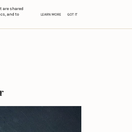
nt are shared
cs, and to
LEARN MORE
GOT IT
r